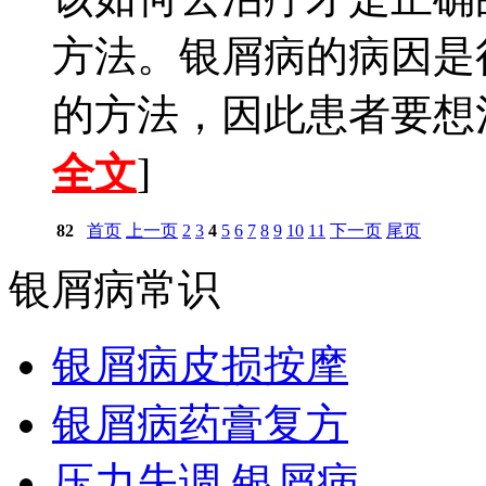
方法。银屑病的病因是
的方法，因此患者要想治
全文
]
82
首页
上一页
2
3
4
5
6
7
8
9
10
11
下一页
尾页
银屑病常识
银屑病皮损按摩
银屑病药膏复方
压力失调 银屑病