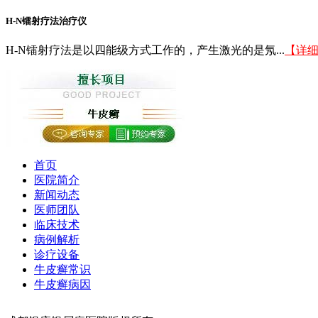
H-N镭射疗法治疗仪
H-N镭射疗法是以四能级方式工作的，产生激光的是氖...
【详
首页
医院简介
新闻动态
医师团队
临床技术
病例解析
诊疗设备
牛皮癣常识
牛皮癣病因