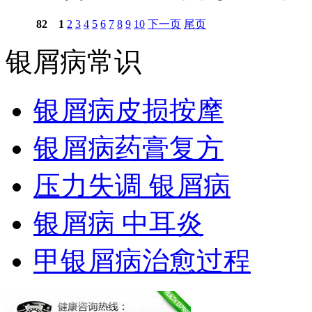
82
1
2
3
4
5
6
7
8
9
10
下一页
尾页
银屑病常识
银屑病皮损按摩
银屑病药膏复方
压力失调 银屑病
银屑病 中耳炎
甲银屑病治愈过程