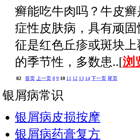
癣能吃牛肉吗？牛皮癣
症性皮肤病，具有顽固
征是红色丘疹或斑块上
的季节性，多数患..[
浏
82
首页
上一页
8
9
10
11
12
13
14
下一页
尾页
银屑病常识
银屑病皮损按摩
银屑病药膏复方