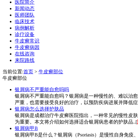
医院简介
新闻动态
医师团队
临床技术
病例解析
诊疗设备
牛皮癣常识
牛皮癣病因
在线咨询
来院路线
当前位置:
首页
>
牛皮癣部位
牛皮癣部位
银屑病不严重能自愈吗吗
银屑病不严重能自愈吗？银屑病是一种慢性的、难以治愈
严重，也需要接受良好的治疗，以预防疾病进展并降低症状
银屑病怎么选择护肤品
银屑病是成都治疗牛皮癣医院指出，一种常见的慢性皮肤
为重要。本文将介绍如何选择适合银屑病患者的护肤品..[
银屑病甲B
银屑病甲B是什么？银屑病（Psoriasis）是慢性