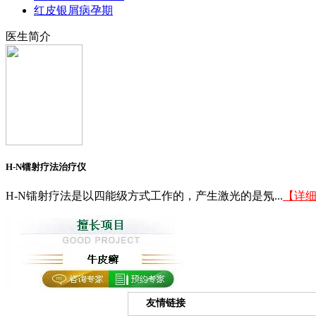
红皮银屑病孕期
医生简介
H-N镭射疗法治疗仪
H-N镭射疗法是以四能级方式工作的，产生激光的是氖...
【详
友情链接