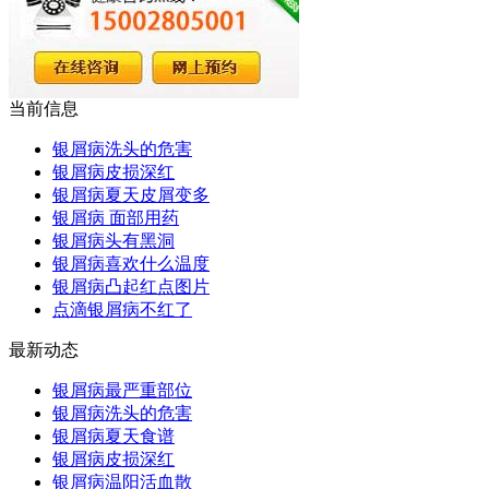
当前信息
银屑病洗头的危害
银屑病皮损深红
银屑病夏天皮屑变多
银屑病 面部用药
银屑病头有黑洞
银屑病喜欢什么温度
银屑病凸起红点图片
点滴银屑病不红了
最新动态
银屑病最严重部位
银屑病洗头的危害
银屑病夏天食谱
银屑病皮损深红
银屑病温阳活血散