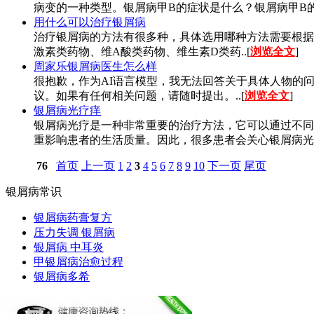
病变的一种类型。银屑病甲B的症状是什么？银屑病甲B的
用什么可以治疗银屑病
治疗银屑病的方法有很多种，具体选用哪种方法需要根据
激素类药物、维A酸类药物、维生素D类药..[
浏览全文
]
周家乐银屑病医生怎么样
很抱歉，作为AI语言模型，我无法回答关于具体人物的
议。如果有任何相关问题，请随时提出。..[
浏览全文
]
银屑病光疗痒
银屑病光疗是一种非常重要的治疗方法，它可以通过不同
重影响患者的生活质量。因此，很多患者会关心银屑病光疗
76
首页
上一页
1
2
3
4
5
6
7
8
9
10
下一页
尾页
银屑病常识
银屑病药膏复方
压力失调 银屑病
银屑病 中耳炎
甲银屑病治愈过程
银屑病多希