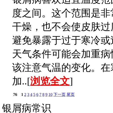
度之间。这个范围是非
干燥，也不会使皮肤过
避免暴露于过于寒冷或
天气条件可能会加重病
该注意气温的变化。在
加..[
浏览全文
]
76
1
2
3
4
5
6
7
8
9
10
下一页
尾页
银屑病常识