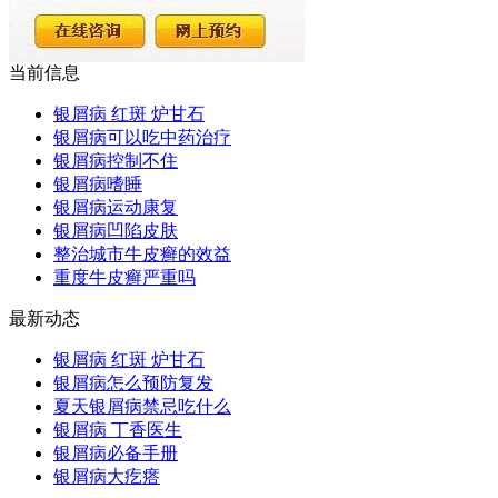
当前信息
银屑病 红斑 炉甘石
银屑病可以吃中药治疗
银屑病控制不住
银屑病嗜睡
银屑病运动康复
银屑病凹陷皮肤
整治城市牛皮癣的效益
重度牛皮癣严重吗
最新动态
银屑病 红斑 炉甘石
银屑病怎么预防复发
夏天银屑病禁忌吃什么
银屑病 丁香医生
银屑病必备手册
银屑病大疙瘩