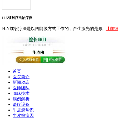
H-N镭射疗法治疗仪
H-N镭射疗法是以四能级方式工作的，产生激光的是氖...
【详
首页
医院简介
新闻动态
医师团队
临床技术
病例解析
诊疗设备
牛皮癣常识
牛皮癣病因