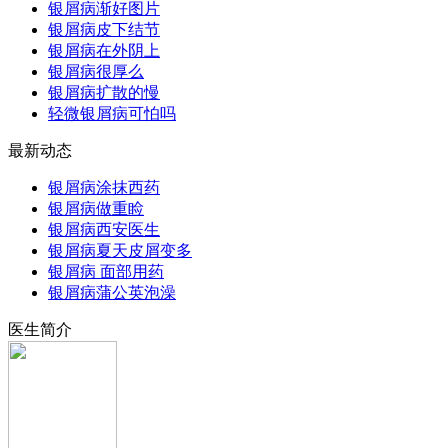
银屑病渐好图片
银屑病皮下结节
银屑病在外阴上
银屑病很厚么
银屑病扩散的慢
轻微银屑病可怕吗
最新动态
银屑病涂抹西药
银屑病做重睑
银屑病西安医生
银屑病夏天皮屑变多
银屑病 面部用药
银屑病蒲公英泡澡
医生简介