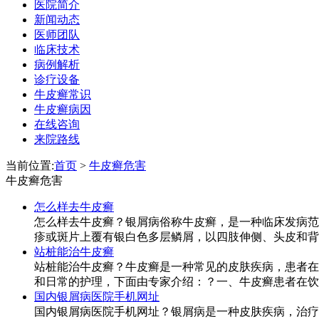
医院简介
新闻动态
医师团队
临床技术
病例解析
诊疗设备
牛皮癣常识
牛皮癣病因
在线咨询
来院路线
当前位置:
首页
>
牛皮癣危害
牛皮癣危害
怎么样去牛皮癣
怎么样去牛皮癣？银屑病俗称牛皮癣，是一种临床发病范
疹或斑片上覆有银白色多层鳞屑，以四肢伸侧、头皮和背部
站桩能治牛皮癣
站桩能治牛皮癣？牛皮癣是一种常见的皮肤疾病，患者在
和日常的护理，下面由专家介绍：？一、牛皮癣患者在饮食
国内银屑病医院手机网址
国内银屑病医院手机网址？银屑病是一种皮肤疾病，治疗