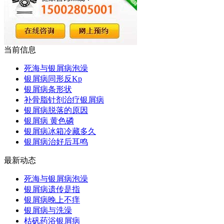
当前信息
死海与银屑病泡澡
银屑病同形反Kp
银屑病条形状
补骨脂针剂治疗银屑病
银屑病脱落的原因
银屑病 黄色磷
银屑病冰箱冷藏多久
银屑病治好后耳鸣
最新动态
死海与银屑病泡澡
银屑病遗传是指
银屑病晚上不痒
银屑病与洗澡
枯矾药浴银屑病