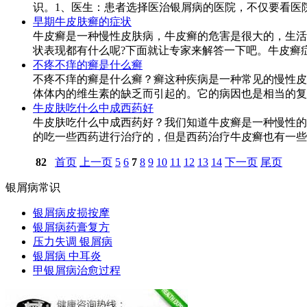
识。1、医生：患者选择医治银屑病的医院，不仅要看医院
早期牛皮肤癣的症状
牛皮癣是一种慢性皮肤病，牛皮癣的危害是很大的，生活
状表现都有什么呢?下面就让专家来解答一下吧。牛皮癣症状
不疼不痒的癣是什么癣
不疼不痒的癣是什么癣？癣这种疾病是一种常见的慢性皮
体体内的维生素的缺乏而引起的。它的病因也是相当的复杂
牛皮肤吃什么中成西药好
牛皮肤吃什么中成西药好？我们知道牛皮癣是一种慢性的
的吃一些西药进行治疗的，但是西药治疗牛皮癣也有一些不
82
首页
上一页
5
6
7
8
9
10
11
12
13
14
下一页
尾页
银屑病常识
银屑病皮损按摩
银屑病药膏复方
压力失调 银屑病
银屑病 中耳炎
甲银屑病治愈过程