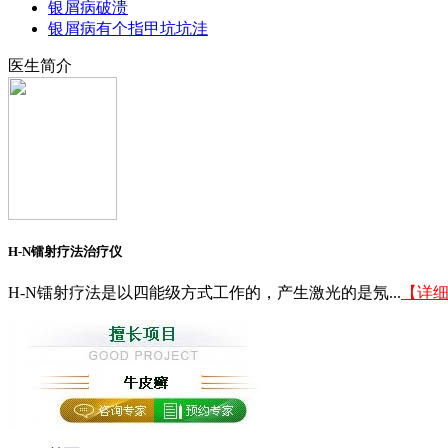
银屑病破溃
银屑病有个指甲坑坑洼
医生简介
H-N镭射疗法治疗仪
H-N镭射疗法是以四能级方式工作的，产生激光的是氖...
【详