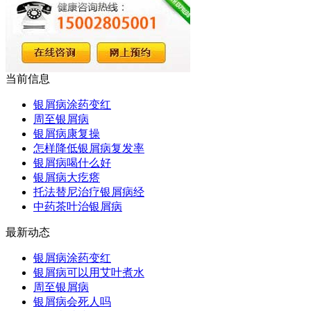
当前信息
银屑病涂药变红
周至银屑病
银屑病康复操
怎样降低银屑病复发率
银屑病喝什么好
银屑病大疙瘩
托法替尼治疗银屑病经
中药茶叶治银屑病
最新动态
银屑病涂药变红
银屑病可以用艾叶煮水
周至银屑病
银屑病会死人吗